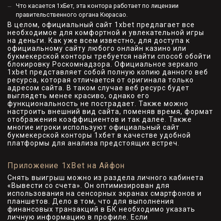
Что касается 1хБет, эта контора работает по лицензии
правительственного органа Кюрасао.
В целом, официальный сайт 1xbet предлагает все
необходимое для комфортной и увлекательной игры
на деньги. Как уже всем известно, для доступа к
официальному сайту любого онлайн казино или
букмекерской конторы требуется найти способ обойти
блокировку Роскомнадзора. Официальное зеркало
1xbet представляет собой полную копию данного веб
ресурса, которая отличается от оригинала только
адресом сайта. В таком случае веб ресурс будет
выглядеть менее красиво, однако его
функциональность не пострадает. Также можно
настроить внешний вид сайта, поменяв время, формат
отображения коэффициентов и так далее. Также
многие игроки используют официальный сайт
букмекерской конторы 1хбет в качестве удобной
платформы для анализа предстоящих встреч.
Приложение 1хBet на Айфон
Снять выигрыш можно из раздела личного кабинета
«Вывести со счета». Он оптимизирован для
использования на сенсорных экранах смартфонов и
планшетов. Дело в том, что для выполнения
финансовых транзакций в БК необходимо указать
личную информацию в профиле. Если