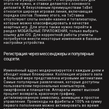
этого не нужно, и ставки делаются с основного
депозита. К безусловным преимуществам 1xBet
относится широкая игровая линия, включающая
порядка слотов. Помимо этого, на 1хСтавка
отсутствуют слоты онлайн-казино и тотализаторы,
которые можно классифицировать в качестве
азартных игр. Для этого также нужно перейти в
раздел МОБИЛЬНЫЕ ПРИЛОЖЕНИЯ, только выбрать
ссылку для iOS. Для корректной работы утилиты
потребуется внести некоторые изменения в базовые
настройки устройства.
Регистрация через мессенджеры и популярные
соцсети.
Изменённый адрес модернизируется с каждым днем и
обходит новые блокировки. Коллекция игрового зала
в большей мере представлена игровыми автоматами.
Самые популярные развлечения, которые доступны
пользователям персональных компьютеров,
смартфонов и планшетов. Аппараты имеют высокий
процент возврата, красочную графику,
детализированную символику, анимацию и простое
управление. Промокоды на фрибеты и 100% на сумму
первого пополнения можно активировать во время