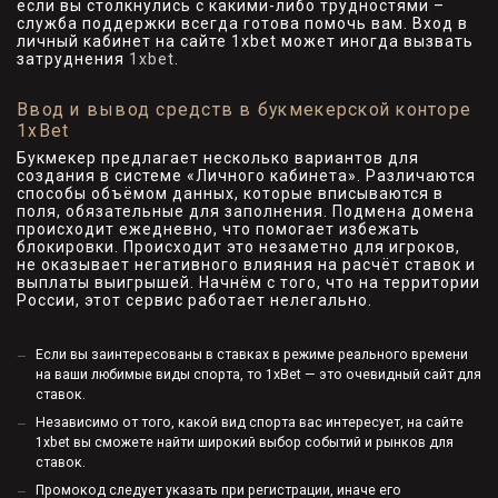
если вы столкнулись с какими-либо трудностями –
служба поддержки всегда готова помочь вам. Вход в
личный кабинет на сайте 1xbet может иногда вызвать
затруднения
1xbet
.
Ввод и вывод средств в букмекерской конторе
1xBet
Букмекер предлагает несколько вариантов для
создания в системе «Личного кабинета». Различаются
способы объёмом данных, которые вписываются в
поля, обязательные для заполнения. Подмена домена
происходит ежедневно, что помогает избежать
блокировки. Происходит это незаметно для игроков,
не оказывает негативного влияния на расчёт ставок и
выплаты выигрышей. Начнём с того, что на территории
России, этот сервис работает нелегально.
Если вы заинтересованы в ставках в режиме реального времени
на ваши любимые виды спорта, то 1xBet — это очевидный сайт для
ставок.
Независимо от того, какой вид спорта вас интересует, на сайте
1xbet вы сможете найти широкий выбор событий и рынков для
ставок.
Промокод следует указать при регистрации, иначе его