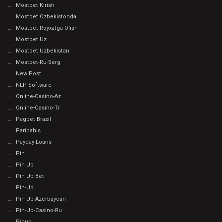
Mostbet Kirish
Mostbet Ozbekistonda
Mostbet Royxatga Olish
Mostbet Uz
Mostbet Uzbekistan
Mostbet-Ru-Serg
New Post
NLP Software
Online-Casino-Az
Online-Casino-Tr
Pagbet Brazil
Paribahis
Payday Loans
Pin
Pin Up
Pin Up Bet
Pin-Up
Pin-Up-Azerbaycan
Pin-Up-Casino-Ru
Pinup