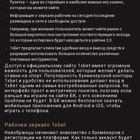
Рулетка — одна из старейших и наиболее важных игр казино,
которые вы можете найти.
Информация о зеркале рабочем на сегодня последнем
размещена в сети в свободном доступе.
Например, при желании пользователь может найти рынки с
большой вероятностью наступления соответствующего исхода,
по которым котировка будет находиться в районе 2,0.
1хБет предлагает клиентам удобные ввод и вывод средств и
разрешает использовать большое количество различных
платежных инструментов.
Доступ к официальному сайту 1xbet имеет огромную
важность для пользователей, которые желают делать
ставки на спорт. Популярность букмекерской конторы
1xbet и удобство ее использования делают вход в
1хбет одним из самых востребованных запросов. Но
интерфейс прост и интуитивно понятен, поэтому если
раньше вы играли на сайте БК, с его освоением
проблем не будет. В БК можно бесплатно скачать
мобильные приложения для Android и iOS, чтобы
играть с телефона.
Рабочее зеркало 1xbet
Новобранцы начинают знакомство с букмекером с
регистрации на платформе. Как только аккаунт будет