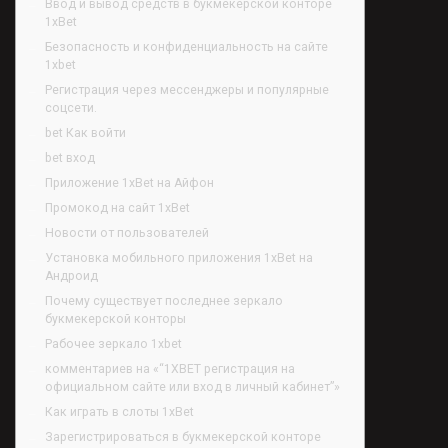
Ввод и вывод средств в букмекерской конторе
1xBet
Безопасность и конфиденциальность на сайте
1xbet
Регистрация через мессенджеры и популярные
соцсети.
bet Как войти
bet вход
Приложение 1хBet на Айфон
Промокод на сайт 1xBet
Новости от пользователей
Установка мобильного приложения 1xBet на
Андроид
Почему существует последнее зеркало
букмекерской конторы
Рабочее зеркало 1xbet
комментариев на «“1XBET регистрация на
официальном сайте или вход в личный кабинет”»
Как играть в слоты 1xBet
Зарегистрироваться в букмекерской конторе