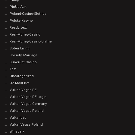
PinUp Apk
Poland-Casino-Slottica
Polska-Kasyno
Ready_text
Real-Money-Casino
Real-Money-Casino-Online
Sober Living
Society, Marriage
SuoerCat Casino
Test
Uncategorized
UZ Most Bet
Vulkan Vegas DE
Vulkan Vegas DE Login
Vulkan Vegas Germany
Vulkan Vegas Poland
Vulkanbet
VulkanVegas Poland
Winspark