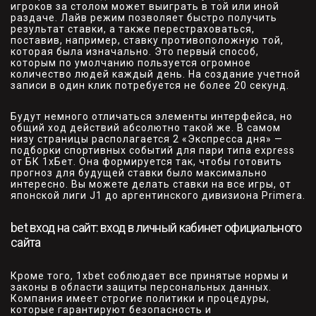
игроков за столом может выиграть в той или иной
раздаче. Лайв режим позволяет быстро получить
результат ставки, а также перестраховаться,
поставив, например, ставку противоположную той,
которая была изначально. Это первый способ,
которым по умолчанию пользуется огромное
количество людей каждый день. На создание учетной
записи в один клик потребуется не более 20 секунд.
Будут немного отличаться элементы интерфейса, но
общий ход действий абсолютно такой же. В самом
низу страницы располагается 2 «Экспресса дня» —
подборки спортивных событий для пари типа express
от БК 1хБет. Она формируется так, чтобы готовить
прогноз для будущей ставки было максимально
интересно. Вы можете делать ставки на все игры, от
японской лиги J1 до аргентинского дивизиона Primera.
bet вход на сайт: вход в личный кабинет официального
сайта
Кроме того, 1xbet соблюдает все принятые нормы и
законы в области защиты персональных данных.
Компания имеет строгие политики и процедуры,
которые гарантируют безопасность и