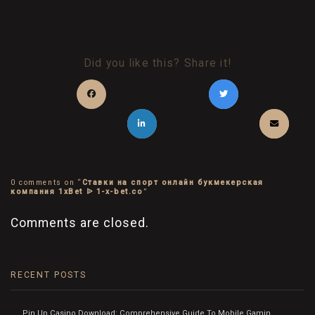
Did you like this? Share it!
0 comments on “
Ставки на спорт онлайн букмекерская
компания 1xBet ᐉ 1-x-bet.co
”
Comments are closed.
RECENT POSTS
Pin Up Casino Download: Comprehensive Guide To Mobile Gamin