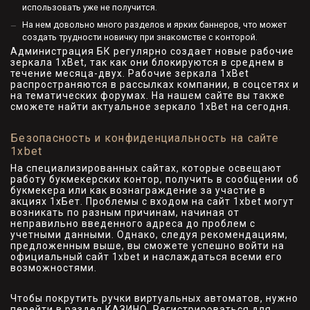
использовать уже не получится.
На нем довольно много разделов и ярких баннеров, что может
создать трудности новичку при знакомстве с конторой.
Администрация БК регулярно создает новые рабочие
зеркала 1xBet, так как они блокируются в среднем в
течение месяца-двух. Рабочие зеркала 1xBet
распространяются в рассылках компании, в соцсетях и
на тематических форумах. На нашем сайте вы также
сможете найти актуальное зеркало 1xBet на сегодня.
Безопасность и конфиденциальность на сайте
1xbet
На специализированных сайтах, которые освещают
работу букмекерских контор, получить в сообщении об
букмекера или как вознаграждение за участие в
акциях 1хБет. Проблемы с входом на сайт 1xbet могут
возникать по разным причинам, начиная от
неправильно введенного адреса до проблем с
учетными данными. Однако, следуя рекомендациям,
предложенным выше, вы сможете успешно войти на
официальный сайт 1xbet и наслаждаться всеми его
возможностями.
Чтобы покрутить ручки виртуальных автоматов, нужно
перейти в раздел КАЗИНО. Регистрироваться для