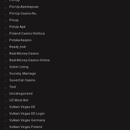
Pin-Up
Pin-Up-Azerbaycan
Pin-Up-Casino-Ru
Pinup
PinUp Apk
Poland-Casino-Slottica
Polska-Kasyno
Ready_text
Real-Money-Casino
Real-Money-Casino-Online
Sober Living
Society, Marriage
SuoerCat Casino
Test
Uncategorized
UZ Most Bet
Vulkan Vegas DE
Vulkan Vegas DE Login
Vulkan Vegas Germany
Vulkan Vegas Poland