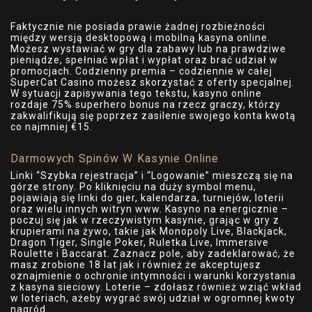
Faktycznie nie posiada prawie żadnej rozbieżności
między wersją desktopową i mobilną kasyna online.
Możesz wystawiać w gry dla zabawy lub na prawdziwe
pieniądze, spełniać wpłat i wypłat oraz brać udział w
promocjach. Codzienny premia – codziennie w całej
SuperCat Casino możesz skorzystać z oferty specjalnej.
W sytuacji zapisywania tego tekstu, kasyno online
rozdaje 75% superhero bonus na rzecz graczy, którzy
zakwalifikują się poprzez zasilenie swojego konta kwotą
co najmniej €15.
Darmowych Spinów W Kasynie Online
Linki “Szybka rejestracja” i “Logowanie” mieszczą się na
górze strony. Po kliknięciu na duży symbol menu,
pojawiają się linki do gier, kalendarza, turniejów, loterii
oraz wielu innych witryn www. Kasyno na energicznie –
poczuj się jak w rzeczywistym kasynie, grając w gry z
krupierami na żywo, takie jak Monopoly Live, Blackjack,
Dragon Tiger, Single Poker, Ruletka Live, Immersive
Roulette i Baccarat. Zaznacz pole, aby zadeklarować, że
masz zrobione 18 lat jak i również że akceptujesz
oznajmienie o ochronie intymności i warunki korzystania
z kasyna sieciowy. Loterie – zdołasz również wziąć wkład
w loteriach, ażeby wygrać swój udział w ogromnej kwoty
nagród.