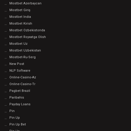
Mostbet Azerbaycan
Mostbet Giriş
Mostbet India
Mostbet Kirish
Mostbet Ozbekistonda
Mostbet Royxatga Olish
Mostbet Uz
Mostbet Uzbekistan
Mostbet-Ru-Serg
New Post
NLP Software
Online-Casino-Az
Online-Casino-Tr
Pagbet Brazil
Paribahis
Payday Loans
Pin
Pin Up
Pin Up Bet