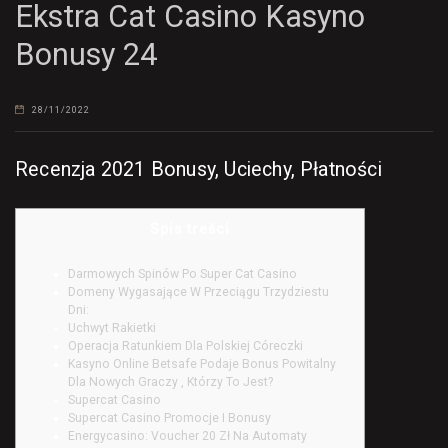
Ekstra Cat Casino Kasyno
Bonusy 24
28/11/2022
Recenzja 2021 Bonusy, Uciechy, Płatności
Spis treści
Darmowych Spinów Po Super Cat Casino
Domeny Wygasające W Przeciągu Trzydziestu
Dni:
Uchwyt Rakietki
Operacja Ratunkiem Dla Polskiej Córeczki
Kasyno Online Betsafe Podaje Bonus Powitalny
Dla Nowych Graczy , Którzy To Jest?
Supercat Casino
Supercat Casino Promocje I Bonusy
Energycasino: Voucher 20 Zł Na Automaty