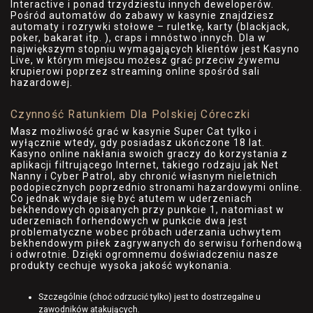
Interactive i ponad trzydziestu innych deweloperów.
Pośród automatów do zabawy w kasynie znajdziesz
automaty i rozrywki stołowe – ruletkę, karty (blackjack,
poker, bakarat itp. ), craps i mnóstwo innych. Dla w
największym stopniu wymagających klientów jest Kasyno
Live, w którym miejscu możesz grać przeciw żywemu
krupierowi poprzez streaming online spośród sali
hazardowej.
Czynność Ratunkiem Dla Polskiej Córeczki
Masz możliwość grać w kasynie Super Cat tylko i
wyłącznie wtedy, gdy posiadasz ukończone 18 lat.
Kasyno online nakłania swoich graczy do korzystania z
aplikacji filtrującego Internet, takiego rodzaju jak Net
Nanny i Cyber Patrol, aby chronić własnym nieletnich
podopiecznych poprzednio stronami hazardowymi online.
Co jednak wydaje się być atutem w uderzeniach
bekhendowych opisanych przy punkcie 1, natomiast w
uderzeniach forhendowych w punkcie dwa jest
problematyczne wobec próbach uderzania uchwytem
bekhendowym piłek zagrywanych do serwisu forhendową
i odwrotnie. Dzięki ogromnemu doświadczeniu nasze
produkty cechuje wysoka jakość wykonania.
Szczególnie (choć odrzucić tylko) jest to dostrzegalne u
zawodników atakujących.