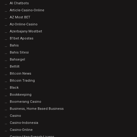
AI Chatbots
Article-Casino-Online
AZ Most BET
Az-Online-Casino
Azerbajany Mostbet
B1bet Apostas
Bahis
Bahis Sitesi
Bahsegel
Bettilt
Bitcoin News
Bitcoin Trading
Black
Bookkeeping
Boomerang Casino
Business, Home Based Business
Casino
Casino-Indonesia
Casino-Online
Casino-Utan-Svensk-Licens