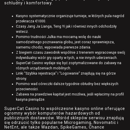
schludny i komfortowy.
Kasyno systematycznie organizuje turnieje, w których pula nagród
przekracza €1000.
Czasy Jang Ja Lianga, Teng Yi jak i również innych odchodziły
wstecz.
Pomimo trudności Julka ma mocarną wolę do nauki
samodzielnego poznawania globu, jest coraz sprawniejsza,
samemu chodzi, wypowiada pierwsze zdania.
Z biegiem czasu zawodnik wspólnie z trenerem wypracowuje swój
indywidualny wzór gry oparty w tych, a nie innych uderzeniach.
SuperCat Casino wydaje się być zoptymalizowane do zabawy na
różnych urządzeniach mobilnych.
Linki “Szybka rejestracja” i “Logowanie” znajdują się na górze
strony.
Pomimo wad córeczki dalsze tygodnie obłudny bez większych
przeciwności.
Zabawa na prawdziwe kapitał jest możliwa, jeśli wpłacimy na profil
kasyna pieniądze.
SuperCat Casino to współczesne kasyno online oferujące
ogromny wybór komputerów hazardowych od
publicznych dostawców. Wśród sklepów serwisu znajdują
się odrzucić tylko popularne Microgaming, Novomatic i
NetEnt, ale także Wazdan, SpikeGames, Chance