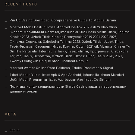
RECENT POSTS
Pin Up Casino Download: Comprehensive Guide To Mobile Gamin
Mostbet Mobil Dasturi Ilovasi Android Ios Apk Yuklash Yuklab Olish
Skachat Мобильный Софт Tarjima Kinolar 2023 Mass Media Olam, Tarjima
Kinolar 2023, Uzbek Tilida Kinolar, Premyeralar 2019-2021-2022-2023,
Фильмы, Сериалы, Ozbekcha Tarjima 2023, Ozbek Tilida, Uzbek Tilida,
Tas-ix Фильмы, Сериалы, Игры, Клипы, Софт, 2021-yil, Музыка, Onlayn Tv,
On The Particular Internet Tv Tas-ix, Tas-ix Filmlar, Программы, O`zbekcha
Tarjima, Tas-ix, Besplatno, O`zbek Tilida, Uzbek Tilida, Tas-ix 2020, 2021,
Twenty Leong Jin Unique Steel Thailand Corp, Lt
Mostbet Aviator Online from Pakistan, Tricks, Predictor & Signal
1xbet Mobile Yukle 1xbet Apk & App Android, Iphone Ilə Idman Mərcləri
Üçün Mobil Proqramlar 1xbet Azərbaycan Aze 1xbet Co Simplifi
Политика конфиденциальности Starda Casino защита персональных
данных игроков
META
Log in