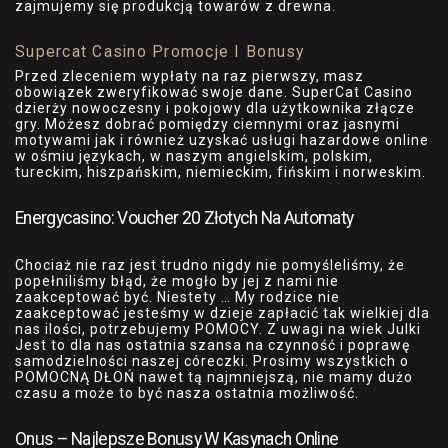
zajmujemy się produkcją towarów z drewna.
Supercat Casino Promocje I Bonusy
Przed zleceniem wypłaty na raz pierwszy, masz
obowiązek zweryfikować swoje dane. SuperCat Casino
dzierży nowoczesny i pokojowy dla użytkownika złącze
gry. Możesz dobrać pomiędzy ciemnymi oraz jasnymi
motywami jak i również uzyskać usługi hazardowe online
w ośmiu językach, w naszym angielskim, polskim,
tureckim, hiszpańskim, niemieckim, fińskim i norweskim.
Energycasino: Voucher 20 Złotych Na Automaty
Chociaż nie raz jest trudno nigdy nie pomyśleliśmy, że
popełniliśmy błąd, że mogło by jej z nami nie
zaakceptować być. Niestety … My rodzice nie
zaakceptować jesteśmy w dzieje zapłacić tak wielkiej dla
nas ilości, potrzebujemy POMOCY. Z uwagi na wiek Julki
Jest to dla nas ostatnia szansa na czynność i poprawę
samodzielności naszej córeczki. Prosimy wszystkich o
POMOCNĄ DŁOŃ nawet tą najmniejszą, nie mamy dużo
czasu a może to być nasza ostatnia możliwość.
Onus – Najlepsze Bonusy W Kasynach Online