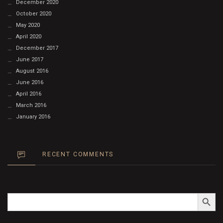
December 2020
October 2020
May 2020
April 2020
December 2017
June 2017
August 2016
June 2016
April 2016
March 2016
January 2016
RECENT COMMENTS
Search Button
Search
for: