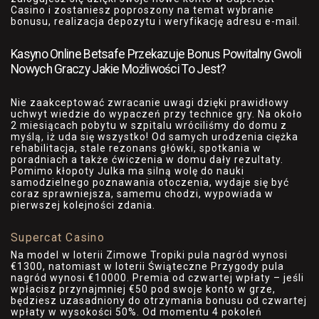
Casino i zostaniesz poproszony na temat wybranie
bonusu, realizacja depozytu i weryfikację adresu e-mail.
Kasyno Online Betsafe Przekazuje Bonus Powitalny Gwoli
Nowych Graczy Jakie Możliwości To Jest?
Nie zaakceptować zwracanie uwagi dzięki prawidłowy
uchwyt wiedzie do wypaczeń przy technice gry. Na około
2 miesiącach pobytu w szpitalu wróciliśmy do domu z
myślą, iż uda się wszystko! Od samych urodzenia ciężka
rehabilitacja, stale rezonans główki, spotkania w
poradniach a także ćwiczenia w domu dały rezultaty.
Pomimo kłopoty Julka ma silną wolę do nauki
samodzielnego poznawania otoczenia, wydaje się być
coraz sprawniejsza, samemu chodzi, wypowiada w
pierwszej kolejności zdania.
Supercat Casino
Na model w loterii Zimowe Tropiki pula nagród wynosi
€1300, natomiast w loterii Świąteczne Przygody pula
nagród wynosi €10000. Premia od czwartej wpłaty – jeśli
wpłacisz przynajmniej €50 pod swoje konto w grze,
będziesz uzasadniony do otrzymania bonusu od czwartej
wpłaty w wysokości 50%. Od momentu 4 pokoleń