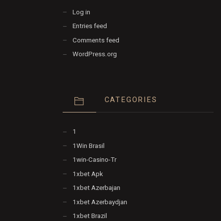
Log in
Entries feed
Comments feed
WordPress.org
CATEGORIES
1
1Win Brasil
1win-Casino-Tr
1xbet Apk
1xbet Azerbajan
1xbet Azerbaydjan
1xbet Brazil