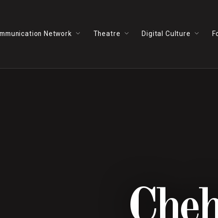
ommunication Network
Theatre
Digital Culture
F
Cheh