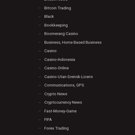
Bitcoin Trading
Black
Bookkeeping
Boomerang Casino
Business, Home Based Business
Casino
Casino-Indonesia
Casino-Online
Casino-Utan-Svensk-Licens
Communications, GPS
Crypto News
Cryptocurrency News
Fast-Money-Game
FIFA
Forex Trading