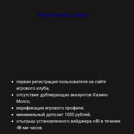
ВОЙТИ MONRO CASINO
первая регистрация пользователя на сайте
игрового клуба;
отсутствие дублирующих аккаунтов Казино
Monro;
верификация игрового профиля;
минимальный депозит 1000 рублей;
отыгрыш установленного вейджера х40 в течение
48-ми часов.