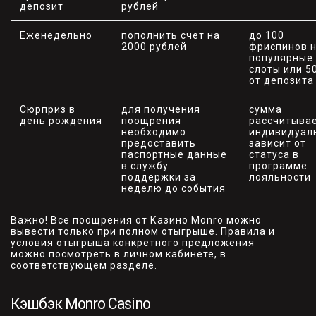
депозит
рублей
Еженедельно
пополнить счет на
до 100
2000 рублей
фриспинов 
популярные
слоты или 5
от депозита
Сюрприз в
для получения
сумма
день рождения
поощрения
рассчитыва
необходимо
индивидуал
предоставить
зависит от
паспортные данные
статуса в
в службу
программе
поддержки за
лояльности
неделю до события
Важно! Все поощрения от Казино Monro можно
вывести только при полном отыгрыше. Правила и
условия отыгрыша конкретного предложения
можно посмотреть в личном кабинете, в
соответствующем разделе.
Кэшбэк Monro Casino