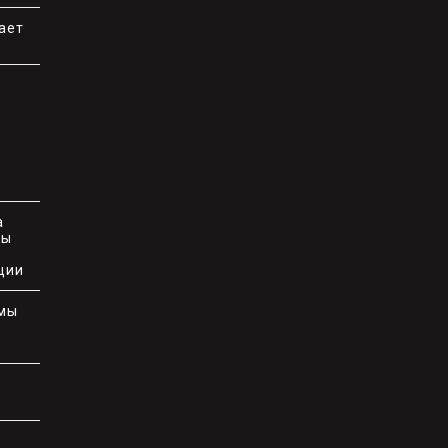
ает
а
ны
ции
ммы