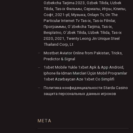
Ozbekcha Tarjima 2023, Ozbek Tilida, Uzbek
Tilida, Tas-ix Фильмы, Сериалы, Игры, Клипы,
Софт, 2021-yil, Музыка, Onlayn Tv, On The
Particular Internet Tv Tas-ix, Tas-ix Filmlar,
Программы, O`zbekcha Tarjima, Tas-ix,
Besplatno, O`zbek Tilida, Uzbek Tilida, Tas-ix
2020, 2021, Twenty Leong Jin Unique Steel
Thailand Corp, Lt
Mostbet Aviator Online from Pakistan, Tricks,
Predictor & Signal
1xbet Mobile Yukle 1xbet Apk & App Android,
Iphone Ilə Idman Mərcləri Üçün Mobil Proqramlar
1xbet Azərbaycan Aze 1xbet Co Simplifi
Политика конфиденциальности Starda Casino
защита персональных данных игроков
META