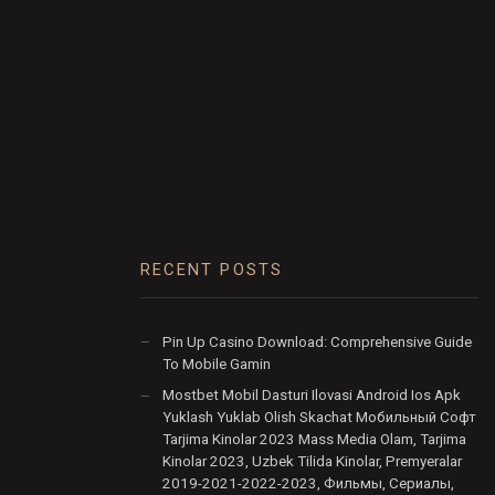
RECENT POSTS
Pin Up Casino Download: Comprehensive Guide
To Mobile Gamin
Mostbet Mobil Dasturi Ilovasi Android Ios Apk
Yuklash Yuklab Olish Skachat Мобильный Софт
Tarjima Kinolar 2023 Mass Media Olam, Tarjima
Kinolar 2023, Uzbek Tilida Kinolar, Premyeralar
2019-2021-2022-2023, Фильмы, Сериалы,