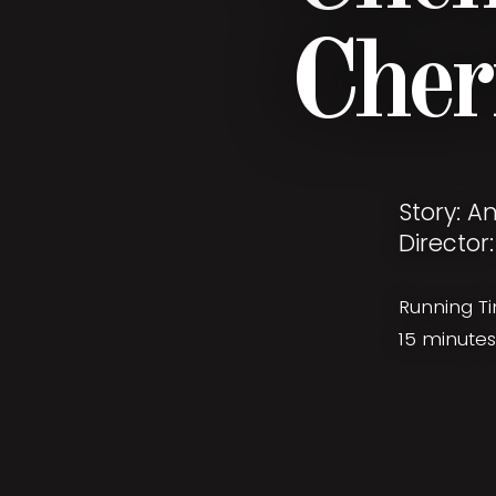
Cher
Story: 
Director
Running T
15 minutes 