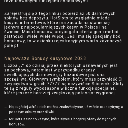
rozbudowanymi funkcjami dodatkowymi.
Zarejestruj się z tego linku i odbierz aż 50 darmowych
spinów bez depozytu. HotSlots to względnie młode
kasyno internetowe, które ma zadatki na stanie się
jednym z najpopularniejszych kasyn w Polsce i na
świecie. Masa bonusów, arcybogata oferta gier i metod
płatności i wiele, wiele więcej. Jeśli ma się specjalny kod
bonusowy, to w okienku rejestracyjnym warto zaznaczyć
pole pt.
Najnowsze Bonusy Kasynowe 2023
Liczba „7” do dzisiaj przez niektórych uznawanych jest
za pechową, natomiast w przypadku graczy
uwielbiających darmowe gry hazardowe jest ona
szczęśliwa. Głównym symbolem, który może przynieść Ci
zwycięstwo w grach 77777, są oczywiście Siódemki. Sloty
te są z reguły wyposażone w liczne funkcje specjalne,
które jeszcze bardziej zwiększają potencjał wygranej.
Najczęściej wśród nich można znaleźć słynne już wiśnie oraz cytryny, a
poza tym arbuzy oraz śliwki.
Mr. Bet Casino to kasyno, które słynie z bogatej oferty dostępnych
bonusów.