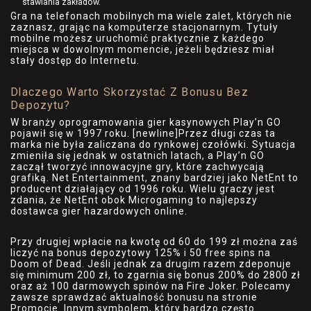
stawiania zakładów.
Gra na telefonach mobilnych ma wiele zalet, których nie
zaznasz, grając na komputerze stacjonarnym. Tytuły
mobilne możesz uruchomić praktycznie z każdego
miejsca w dowolnym momencie, jeżeli będziesz miał
stały dostęp do Internetu.
Dlaczego Warto Skorzystać Z Bonusu Bez
Depozytu?
W branży oprogramowania gier kasynowych Play’n GO
pojawił się w 1997 roku. [newline]Przez długi czas ta
marka nie była zaliczana do rynkowej czołówki. Sytuacja
zmieniła się jednak w ostatnich latach, a Play’n GO
zaczął tworzyć innowacyjne gry, które zachwycają
grafiką. Net Entertainment, znany bardziej jako NetEnt to
producent działający od 1996 roku. Wielu graczy jest
zdania, że NetEnt obok Microgaming to najlepszy
dostawca gier hazardowych online.
Przy drugiej wpłacie na kwotę od 60 do 199 zł można zaś
liczyć na bonus depozytowy 125% i 50 free spins na
Doom of Dead. Jeśli jednak za drugim razem zdeponuje
się minimum 200 zł, to zgarnia się bonus 200% do 2800 zł
oraz aż 100 darmowych spinów na Fire Joker. Polecamy
zawsze sprawdzać aktualność bonusu na stronie
Promocje. Innym symbolem, który bardzo często