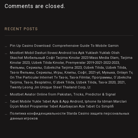
Comments are closed.
RECENT POSTS
Pin Up Casino Download: Comprehensive Guide To Mobile Gamin
Mostbet Mobil Dasturi Ilovasi Android Ios Apk Yuklash Yuklab Olish
Skachat Мобильный Софт Tarjima Kinolar 2023 Mass Media Olam, Tarjima
Kinolar 2023, Uzbek Tilida Kinolar, Premyeralar 2019-2021-2022-2023,
Фильмы, Сериалы, Ozbekcha Tarjima 2023, Ozbek Tilida, Uzbek Tilida,
Tas-ix Фильмы, Сериалы, Игры, Клипы, Софт, 2021-yil, Музыка, Onlayn Tv,
On The Particular Internet Tv Tas-ix, Tas-ix Filmlar, Программы, O`zbekcha
Tarjima, Tas-ix, Besplatno, O`zbek Tilida, Uzbek Tilida, Tas-ix 2020, 2021,
Twenty Leong Jin Unique Steel Thailand Corp, Lt
Mostbet Aviator Online from Pakistan, Tricks, Predictor & Signal
1xbet Mobile Yukle 1xbet Apk & App Android, Iphone Ilə Idman Mərcləri
Üçün Mobil Proqramlar 1xbet Azərbaycan Aze 1xbet Co Simplifi
Политика конфиденциальности Starda Casino защита персональных
данных игроков