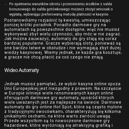
Po spełnieniu warunków obrotu i przeniesieniu środków z salda
bonusowego do salda gotówkowego możesz złożyć wniosek o
wypłatę, wybierając preferowaną metodę płatności w kasynie.
Postanowiliśmy rozjaśnić tę kwestię, umieszczając
poniżej krótki poradnik. Ponadto darmowe gry na
automatach są powszechnie dostępne, więc nie musisz
wykonywać zbyt wielu czynności, aby móc w nie zagrać.
Jak można zauważyć, automaty do gry stają się coraz
bardziej popularne. Gracze wybierają sloty, ponieważ są
one bardzo łatwe w obsłudze i nie wymagają zbyt dużej
wiedzy kasynowej. Wiemy jednak, że każda gra kosztuje,
a gracze nie chcą płacić za coś czego nie znają.
Wideo Automaty
Jednak musisz pamiętać, że wybór kasyna online spoza
Unii Europejskiej jest niezgodny z prawem. Na szczęście
w Europie istnieje wiele renomowanych kasyn online
oferujących darmowe gry automaty, spośród których
wiele uważanych jest za najlepsze na świecie. Darmowe
automaty do gry online Hot Spot, które są często mylone
z tradycyjnymi owocówkami, charakteryzują się kilkoma
unikalnymi cechami, na które warto zwrócić uwagę.
Przede wszystkim są to nowoczesne darmowe gry
hazardowe, które wyróżniają się atrakcyjną grafiką i