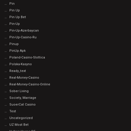
Pin
Pin Up
Pin Up Bet
Pin-Up
Pin-Up-Azerbaycan
Pin-Up-Casino-Ru
Pinup
PinUp Apk
Poland-Casino-Slottica
Polska-Kasyno
Ready_text
Real-Money-Casino
Real-Money-Casino-Online
Sober Living
Society, Marriage
SuoerCat Casino
Test
Uncategorized
UZ Most Bet