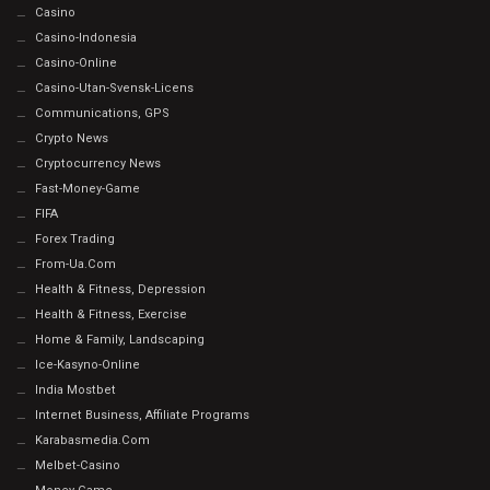
Casino
Casino-Indonesia
Casino-Online
Casino-Utan-Svensk-Licens
Communications, GPS
Crypto News
Cryptocurrency News
Fast-Money-Game
FIFA
Forex Trading
From-Ua.com
Health & Fitness, Depression
Health & Fitness, Exercise
Home & Family, Landscaping
Ice-Kasyno-Online
India Mostbet
Internet Business, Affiliate Programs
Karabasmedia.com
Melbet-Casino