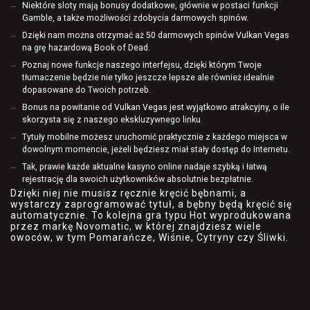
Niektóre sloty mają bonusy dodatkowe, głównie w postaci funkcji
Gamble, a także możliwości zdobycia darmowych spinów.
Dzięki nam można otrzymać aż 50 darmowych spinów Vulkan Vegas
na grę hazardową Book of Dead.
Poznaj nowe funkcje naszego interfejsu, dzięki którym Twoje
tłumaczenie będzie nie tylko jeszcze lepsze ale również idealnie
dopasowane do Twoich potrzeb.
Bonus na powitanie od Vulkan Vegas jest wyjątkowo atrakcyjny, o ile
skorzysta się z naszego ekskluzywnego linku.
Tytuły mobilne możesz uruchomić praktycznie z każdego miejsca w
dowolnym momencie, jeżeli będziesz miał stały dostęp do Internetu.
Tak, prawie każde aktualne kasyno online nadaje szybką i łatwą
rejestrację dla swoich użytkowników absolutnie bezpłatnie.
Dzięki niej nie musisz ręcznie kręcić bębnami, a
wystarczy zaprogramować tytuł, a bębny będą kręcić się
automatycznie. To kolejna gra typu Hot wyprodukowana
przez markę Novomatic, w której znajdziesz wiele
owoców, w tym Pomarańcze, Wiśnie, Cytryny czy Śliwki.