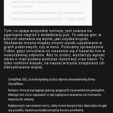
Jakie Bonusy Bez Depozytu Są W Ofercie Vulkan
Vegas Casino?
Lista Popularnych Producentów Gier Hazardowych
Kasyna Online Bonus Bez Depozytu — Zalety I Wady
Tym, co spaja wszystkie turnieje, jest szansa na
zgarnięcie nagród z dodatkowej puli. To sekcja gier, w
których obstawia się wynik, jaki uzyska krupier.
Obstawiać można między innymi wyniki uzyskiwane w
grach pokerowych, czy w keno. Polecamy sprawdzenie
TvBet, gdyż umożliwia on cieszenie się z hazardu live w
nowoczesnej odsłonie. Aby to zrobić, wystarczy wpisać
adres e-mail podany podczas rejestracji oraz hasło. To
tylko niektóre klasyki, na naszej witrynie znajdziesz ich
zdecydowanie więcej.
Certyfikat SSL został wydany przez słynna amerykańską firmę
Cloudflare.
Kasyno chce przyciągnąć graczy grających na prawdziwe pieniądze,
dlatego też chce zapewnić ci jak najlepsze wrażenia od momentu
wejścia do witryny.
Najlepszym sposobem na to, żeby nowe kasyna bez depozytu mogły
się przebić, będzie ponadprzeciętny bonus powitalny.