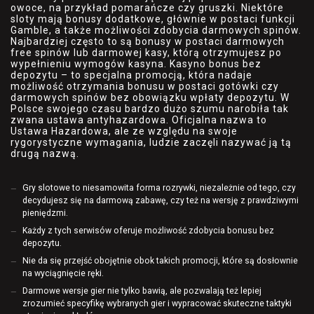
owoce, na przykład pomarańcze czy gruszki. Niektóre
sloty mają bonusy dodatkowe, głównie w postaci funkcji
Gamble, a także możliwości zdobycia darmowych spinów.
Najbardziej często to są bonusy w postaci darmowych
free spinów lub darmowej kasy, którą otrzymujesz po
wypełnieniu wymogów kasyna. Kasyno bonus bez
depozytu – to specjalna promocją, która nadaje
możliwość otrzymania bonusu w postaci gotówki czy
darmowych spinów bez obowiązku wpłaty depozytu. W
Polsce swojego czasu bardzo dużo szumu narobiła tak
zwana ustawa antyhazardowa. Oficjalna nazwa to
Ustawa Hazardowa, ale ze względu na swoje
rygorystyczne wymagania, ludzie zaczęli nazywać ją tą
drugą nazwą.
Gry slotowe to niesamowita forma rozrywki, niezależnie od tego, czy
decydujesz się na darmową zabawę, czy też na wersję z prawdziwymi
pieniędzmi.
Każdy z tych serwisów oferuje możliwość zdobycia bonusu bez
depozytu.
Nie da się przejść obojętnie obok takich promocji, które są dosłownie
na wyciągnięcie ręki.
Darmowe wersje gier nie tylko bawią, ale pozwalają też lepiej
zrozumieć specyfikę wybranych gier i wypracować skuteczne taktyki