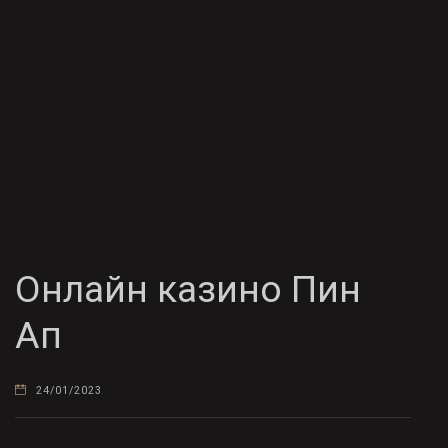
Онлайн казино Пин
Ап
24/01/2023