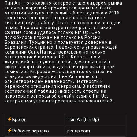
Пин Ап — это казино которое стало лидером рынка
за очень короткий промежуток времени. С его
открытия минуло всего лишь 6 лет, однако с 2016
года команда проекта проделала поистине
титаническую работу. Стать безусловной звездой
номер 1 на столь конкурентном рынке в такие
сжатые сроки удалось только Pin Up. Оно
полюбилось игрокам не только из России,
Бразилии, Турции но и пользуется доверием в
Европейских странах. Надежность управляющей
компании Carletta подтверждена не только
регистрацией в стране ЕС — Кипре — но и
лицензией на осуществление деятельности в
сфере азартных игр, выданной строгой игорной
комиссией Кюрасао — законодателем высоких
стандартов индустрии. Пин Ап является
олицетворением надежности, честности и
бережного отношения к игрокам. В заботливо
составленной таблице ниже есть ответы на
некоторые вопросы об онлайн казино Pin Up,
которые могут заинтересовать пользователей.
Бренд
Пин Ап (Pin Up)
Рабочее зеркало
pin-up.com