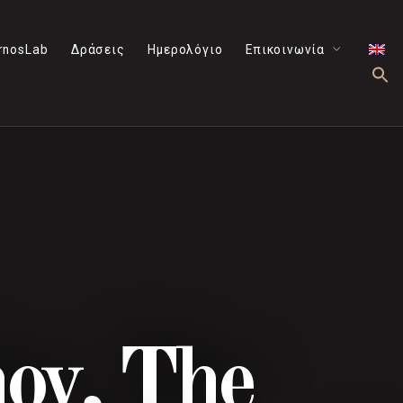
rnosLab
Δράσεις
Ημερολόγιο
Επικοινωνία
ov, The