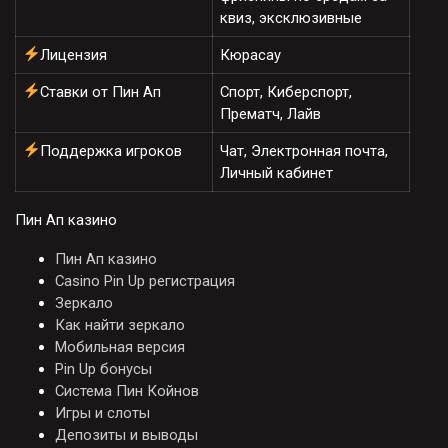
квиз, эксклюзивные
Лицензия
Кюрасау
Ставки от Пин Ап
Спорт, Киберспорт,
Прематч, Лайв
Поддержка игроков
Чат, Электронная почта,
Личный кабинет
Пин Ап казино
Пин Ап казино
Casino Pin Up регистрация
Зеркало
Как найти зеркало
Мобильная версия
Pin Up бонусы
Система Пин Койнов
Игры и слоты
Депозиты и выводы