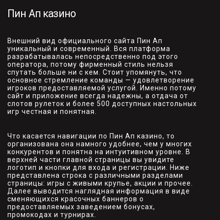
Пин Ап казино
Внешний вид официального сайта Пин Ап
уникальный и современный. Вся платформа
разрабатывалась непосредственно под этого
оператора, потому фирменный стиль нельзя
спутать больше ни с кем. Стоит упомянуть, что
основное стремление команды — удовлетворение
игроков предоставляемой услугой. Именно потому
сайт и приложение всегда надежны, а отдача от
слотов рулеток и более 500 доступных настольных
игр честная и понятная.
Что касается навигации по Пин Ап казино, то
организована она намного удобнее, чем у многих
конкурентов и понятна на интуитивном уровне. В
верхней части главной страницы вы увидите
логотип и кнопки для входа и регистрации. Ниже
представлена строка с различными разделами
страницы: игры с живыми крупье, акции и прочее.
Далее выводится наглядная информация в виде
сменяющихся красочных баннеров о
предоставляемых заведением бонусах,
промокодах и турнирах.