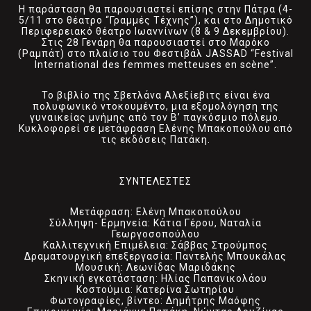
Η παράσταση θα παρουσιαστεί επίσης στην Πάτρα (4-
5/11 στο θέατρο “Γραμμές Τέχνης”), και στο Δημοτικό
Περιφερειακό θέατρο Ιωαννίνων (8 & 9 Δεκεμβρίου).
Στις 28 Γενάρη θα παρουσιαστεί στο Μαρόκο
(Ραμπάτ) στο πλαίσιο του Φεστιβάλ JASSAD “Festival
International des femmes metteuses en scène”.
Το βιβλίο της Σβετλάνα Αλεξίεβιτς είναι ένα
πολυφωνικό ντοκουμέντο, μια εξομολόγηση της
γυναικείας μνήμης από τον Β’ παγκόσμιο πόλεμο.
Κυκλοφορεί σε μετάφραση Ελένης Μπακοπούλου από
τις εκδόσεις Πατάκη.
ΣΥΝΤΕΛΕΣΤΕΣ
Μετάφραση: Ελένη Μπακοπούλου
Σύλληψη- Ερμηνεία: Κάτια Γέρου, Ναταλία
Γεωργοσοπούλου
Kαλλιτεχνική Επιμέλεια: Σάββας Στρούμπος
Δραματουργική επεξεργασία: Παντελής Μπουκάλας
Μουσική: Λεωνίδας Μαριδάκης
Σκηνική εγκατάσταση: Ηλίας Παπανικολάου
Κοστούμια: Κατερίνα Σωτηρίου
Φωτογραφίες, βίντεο: Δημήτρης Μαόφης