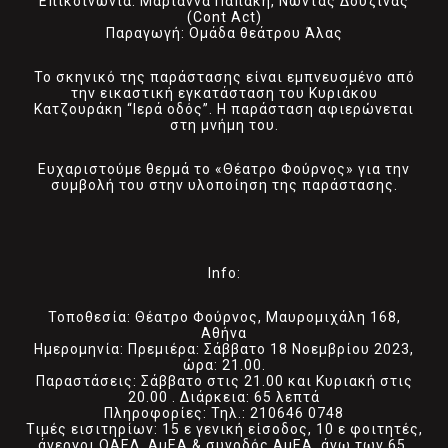
Επικοινωνία: Μαριάννα Παπάκη, Νώντας Δουζίνας
(Cont Act)
Παραγωγή: Ομάδα θεάτρου Άλας
Το σκηνικό της παράστασης είναι εμπνευσμένο από
την εικαστική εγκατάσταση του Κυριάκου
Κατζουράκη “Ιερά οδός”. Η παράσταση αφιερώνεται
στη μνήμη του.
Ευχαριστούμε θερμά το «Θέατρο Φούρνος» για την
συμβολή του στην υλοποίηση της παράστασης.
Info:
Τοποθεσία: Θέατρο Φούρνος, Μαυρομιχάλη 168,
Αθήνα
Ημερομηνία: Πρεμιέρα: Σάββατο 18 Νοεμβρίου 2023,
ώρα: 21.00.
Παραστάσεις: Σάββατο στις 21.00 και Κυριακή στις
20.00 . Διάρκεια: 65 λεπτά
Πληροφορίες: Τηλ.: 210646 0748
Τιμές εισιτηρίων: 15 ε γενική είσοδος, 10 ε φοιτητές,
άνεργοι ΟΑΕΔ, ΑμΕΑ & συνοδός ΑμΕΑ, άνω των 65.