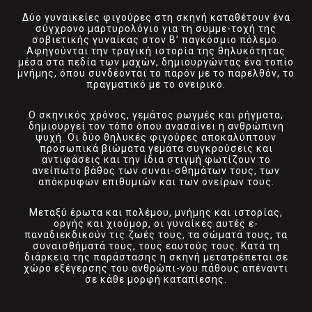
Δύο γυναικείες φιγούρες στη σκηνή καταθέτουν ένα
σύγχρονο μαρτυρολόγιο για τη συμμε-τοχή της
σοβιετικής γυναίκας στον Β’ παγκόσμιο πόλεμο.
Αφηγούνται την τραγική ιστορία της θηλυκότητας
μέσα στα πεδία των μαχών, δημιουργώντας ένα τοπίο
μνήμης, όπου συνδέονται το παρόν με το παρελθόν, το
πραγματικό με το ονειρικό.
Ο σκηνικός χρόνος, γεμάτος ρωγμές και ρήγματα,
δημιουργεί τον τόπο όπου ανασαίνει η ανθρώπινη
ψυχή. Οι δύο θηλυκές φιγούρες αποκαλύπτουν
προσωπικά βιώματα γεμάτα συγκρούσεις και
αντιφάσεις και την ίδια στιγμή φωτίζουν το
ανείπωτο βάθος των συναι-σθημάτων τους, των
απόκρυφων επιθυμιών και των ονείρων τους.
Μεταξύ έρωτα και πολέμου, μνήμης και ιστορίας,
οργής και χιούμορ, οι γυναίκες αυτές ε-
παναδιεκδικούν τις ζωές τους, τα σώματά τους, τα
συναισθήματά τους, τους εαυτούς τους. Κατά τη
διάρκεια της παράστασης η σκηνή μετατρέπεται σε
χώρο εξέγερσης του ανθρώπι-νου πάθους απέναντι
σε κάθε μορφή καταπίεσης.