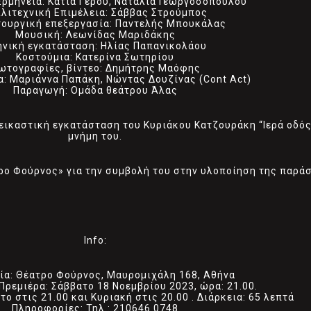
ρμηνεία: Κάτια Γέρου, Ναταλία Γεωργοσοπούλου
λιτεχνική Επιμέλεια: Σάββας Στρούμπος
ουργική επεξεργασία: Παντελής Μπουκάλας
Μουσική: Λεωνίδας Μαριδάκης
ηνική εγκατάσταση: Ηλίας Παπανικολάου
Κοστούμια: Κατερίνα Σωτηρίου
ωτογραφίες, βίντεο: Δημήτρης Μαόφης
α: Μαριάννα Παπάκη, Νώντας Δουζίνας (Cont Act)
Παραγωγή: Ομάδα θεάτρου Άλας
 εικαστική εγκατάσταση του Κυριάκου Κατζουράκη “Ιερά οδό
μνήμη του.
ρο Φούρνος» για την συμβολή του στην υλοποίηση της παρά
Info:
ία: Θέατρο Φούρνος, Μαυρομιχάλη 168, Αθήνα
Πρεμιέρα: Σάββατο 18 Νοεμβρίου 2023, ώρα: 21.00.
ο στις 21.00 και Κυριακή στις 20.00 . Διάρκεια: 65 λεπτά
Πληροφορίες: Τηλ.: 210646 0748