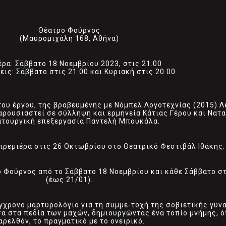
Θέατρο Φούρνος
(Μαυρομιχάλη 168, Αθήνα)
έρα: Σάββατο 18 Νοεμβρίου 2023, στις 21.00
ις: Σάββατο στις 21.00 και Κυριακή στις 20.00
 του έργου, της βραβευμένης με Νόμπελ Λογοτεχνίας (2015)
αρουσιαστεί σε σύλληψη και ερμηνεία Κάτιας Γέρου και Νατ
τουργική επεξεργασία Παντελή Μπουκάλα.
πρεμιέρα στις 26 Οκτωβρίου στο Θεατρικό Φεστιβάλ Ιθάκης.
Φούρνος από το Σάββατο 18 Νοεμβρίου και κάθε Σάββατο στι
(έως 21/01).
γχρονο μαρτυρολόγιο για τη συμμε-τοχή της σοβιετικής γυνα
α στα πεδία των μαχών, δημιουργώντας ένα τοπίο μνήμης, ό
αρελθόν, το πραγματικό με το ονειρικό.