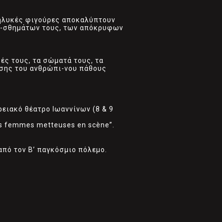
 θηλυκές φιγούρες αποκαλύπτουν
αι-σθημάτων τους, των απόκρυφων
ές τους, τα σώματά τους, τα
ρσης του ανθρώπι-νου πάθους
ρειακό θέατρο Ιωαννίνων (8 & 9
es femmes metteuses en scène”.
από τον Β’ παγκόσμιο πόλεμο.