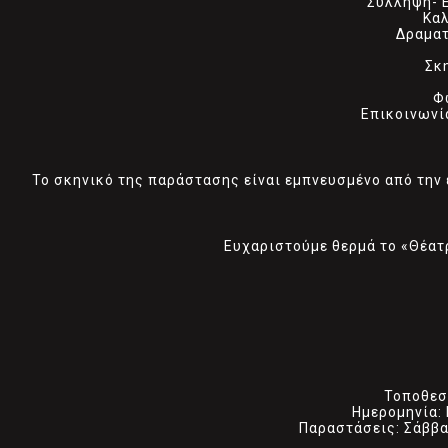
Σύλληψη- Ε
Kαλ
Δραματ
Σκ
Φ
Επικοινωνί
Το σκηνικό της παράστασης είναι εμπνευσμένο από την
Ευχαριστούμε θερμά το «Θέατ
Τοποθεσ
Ημερομηνία: 
Παραστάσεις: Σάββατ