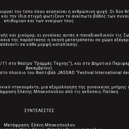
ιουργεί τον τόπο όπου ανασαίνει η ανθρώπινη ψυχή. Οι δύο
 και την ίδια στιγμή φωτίζουν το ανείπωτο βάθος των συν
επιθυμιών και των ονείρων τους.
γής και χιούμορ, οι γυναίκες αυτές ε-παναδιεκδικούν τις ζω
άρκεια της παράστασης η σκηνή μετατρέπεται σε χώρο εξέγε
απέναντι σε κάθε μορφή καταπίεσης.
11 στο θέατρο “Γραμμές Τέχνης”), και στο Δημοτικό Περιφε
Δεκεμβρίου).
στο πλαίσιο του Φεστιβάλ JASSAD “Festival International d
ωνικό ντοκουμέντο, μια εξομολόγηση της γυναικείας μνήμης 
τάφραση Ελένης Μπακοπούλου από τις εκδόσεις Πατάκη.
ΣΥΝΤΕΛΕΣΤΕΣ
Μετάφραση: Ελένη Μπακοπούλου