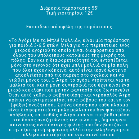
Διάρκεια παράστασης 55’
Τιμή εισιτηρίου: 12€
Εκπαιδευτικά οφέλη της παράστασης
«Το Αγόρι Με τα Μπλέ Μαλλιά», είναι μία παράσταση
για παιδιά 3-6,5 ετών. Μιλά για τις περιπέτειες ενός
μικρού αγοριού το οποίο είναι διαφορετικό από
όλους του υπόλοιπους κατοίκους της μικρής του
πόλης. Εάν και η διαφορετικότητά του εντοπίζεται
μόνο στο γεγονός ότι έχει μπλε μαλλιά σε μία πόλη
που όλοι έχουν κόκκινα, αυτό είναι ικανό ώστε να
αποκλείεται από τις παρέες στο σχολείο και να
νιώθει μόνος του. Ο Άτρο, το αγόρι, ντρέπεται για τα
μαλλιά του, και η μόνη συντροφιά που έχει είναι ένα
μικρό κουκλάκι που με την φαντασία του ζωντανεύει.
Όταν αυτό χαθεί, ο φοβητσιάρης και ντροπαλός Άτρο
πρέπει να αντιμετωπίσει τους φόβους του και να τον
(ψάξει) αναζητήσει. Σε ένα δάσος που κάθε πλάσμα
είναι διαφορετικό τα μπλε μαλλιά του δεν φαντάζουν
πρόβλημα, και καθώς ο Άτρο μπαίνει πιο βαθιά μέσα
στο δάσος αναζητώντας τον φίλο του, δημιουργεί
καινούριες αναπάντεχες φιλίες που δεν βασίζονται
στην εξωτερική εμφάνιση αλλά στην αλληλεγγύη και
αλληλοϋποστήριξη σε έναν κοινό σκοπό.