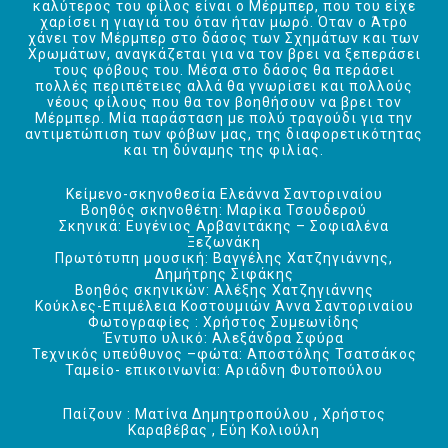
καλύτερος του φίλος είναι ο Μέρμπερ, που του είχε
χαρίσει η γιαγιά του όταν ήταν μωρό. Όταν ο Άτρο
χάνει τον Μέρμπερ στο δάσος των Σχημάτων και των
Χρωμάτων, αναγκάζεται για να τον βρει να ξεπεράσει
τους φόβους του. Μέσα στο δάσος θα περάσει
πολλές περιπέτειες αλλά θα γνωρίσει και πολλούς
νέους φίλους που θα τον βοηθήσουν να βρει τον
Μέρμπερ. Μία παράσταση με πολύ τραγούδι για την
αντιμετώπιση των φόβων μας, της διαφορετικότητας
και τη δύναμης της φιλίας.
Κείμενο-σκηνοθεσία Ελεάννα Σαντοριναίου
Βοηθός σκηνοθέτη: Μαρίκα Τσουδερού
Σκηνικά: Ευγένιος Αρβανιτάκης – Σοφιαλένα
Ξεζωνάκη
Πρωτότυπη μουσική: Βαγγέλης Χατζηγιάννης,
Δημήτρης Σιφάκης
Βοηθός σκηνικών: Αλέξης Χατζηγιάννης
Κούκλες-Επιμέλεια Κοστουμιών Άννα Σαντοριναίου
Φωτογραφίες : Χρήστος Συμεωνίδης
Έντυπο υλικό: Αλεξάνδρα Σφύρα
Τεχνικός υπεύθυνος –φώτα: Αποστόλης Τσατσάκος
Ταμείο- επικοινωνία: Αριάδνη Φυτοπούλου
Παίζουν : Ματίνα Δημητροπούλου , Χρήστος
Καραβέβας , Εύη Κολιούλη